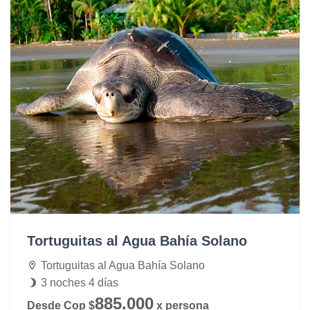
Tortuguitas al Agua Bahía Solano
Tortuguitas al Agua Bahía Solano
3 noches 4 días
885.000
Desde Cop $
x persona