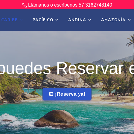
Llámanos o escríbenos
57 3162748140
CARIBE
PACÍFICO
ANDINA
AMAZONÍA
puedes Reservar e
¡Reserva ya!