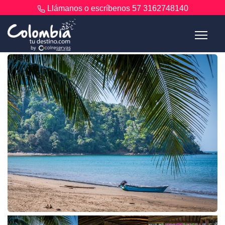
Llámanos o escríbenos
57 3162748140