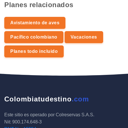
Planes relacionados
Avistamiento de aves
Pacífico colombiano
Vacaciones
Planes todo incluido
Colombiatudestino
.com
Este sitio es operado por Colreservas S.A.S.
Nit: 900.174.648-3