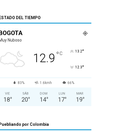
ESTADO DEL TIEMPO
BOGOTA
Muy Nuboso
°
13.2
°
C
12.9
°
12.3
83%
1.6kmh
66%
VIE
SÁB
DOM
LUN
MAR
18
°
20
°
14
°
17
°
19
°
Puebliando por Colombia