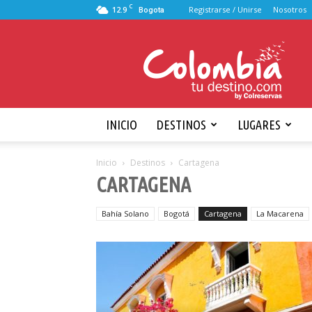
C
12.9
Registrarse / Unirse
Nosotros
Bogota
Viajando
por
Colombia
INICIO
DESTINOS
LUGARES
Inicio
Destinos
Cartagena
CARTAGENA
Bahía Solano
Bogotá
Cartagena
La Macarena