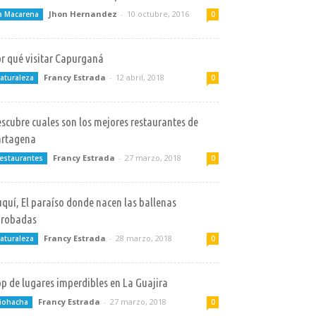
Jhon Hernandez
-
10 octubre, 2016
a Macarena
0
r qué visitar Capurganá
Francy Estrada
-
12 abril, 2018
aturaleza
0
scubre cuales son los mejores restaurantes de
artagena
Francy Estrada
-
27 marzo, 2018
estaurantes
0
quí, El paraíso donde nacen las ballenas
orobadas
Francy Estrada
-
28 marzo, 2018
aturaleza
0
p de lugares imperdibles en La Guajira
Francy Estrada
-
27 marzo, 2018
iohacha
0