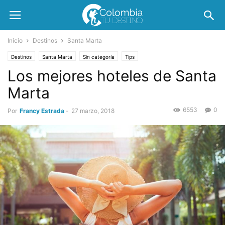
Inicio
Destinos
Santa Marta
Destinos
Santa Marta
Sin categoría
Tips
Los mejores hoteles de Santa
Marta
6553
0
Por
Francy Estrada
-
27 marzo, 2018