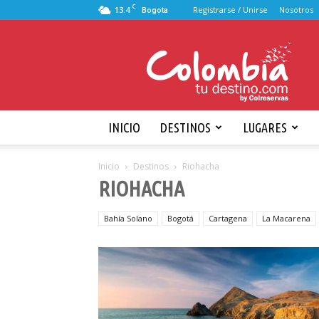
C
13.4
Registrarse / Unirse
Nosotros
Bogota
Viajando
por
Colombia
INICIO
DESTINOS
LUGARES
Inicio
Destinos
Riohacha
RIOHACHA
Bahía Solano
Bogotá
Cartagena
La Macarena