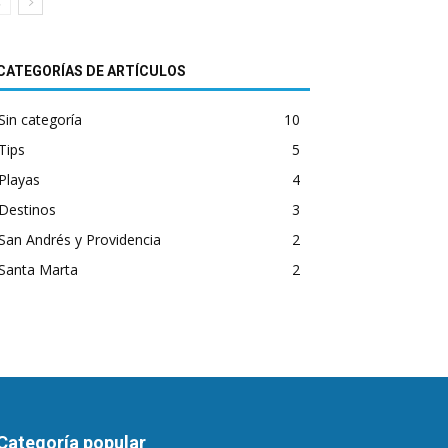
CATEGORÍAS DE ARTÍCULOS
Sin categoría
10
Tips
5
Playas
4
Destinos
3
San Andrés y Providencia
2
Santa Marta
2
Categoría popular