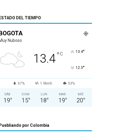
ESTADO DEL TIEMPO
BOGOTA
Muy Nuboso
°
13.4
°
C
13.4
°
12.3
67%
1.9kmh
53%
SÁB
DOM
LUN
MAR
MIÉ
19
°
15
°
18
°
19
°
20
°
Puebliando por Colombia