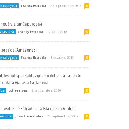
Francy Estrada
-
27 septiembre, 2018
in categoría
0
r qué visitar Capurganá
Francy Estrada
-
12 abril, 2018
aturaleza
0
lores del Amazonas
Francy Estrada
-
1 octubre, 2018
in categoría
0
útiles indispensables que no deben faltar en tu
chila si viajas a Cartagena
colreservas
-
2 septiembre, 2020
ips
0
quisitos de Entrada a la Isla de San Andrés
Jhon Hernandez
-
22 septiembre, 2017
estinos
0