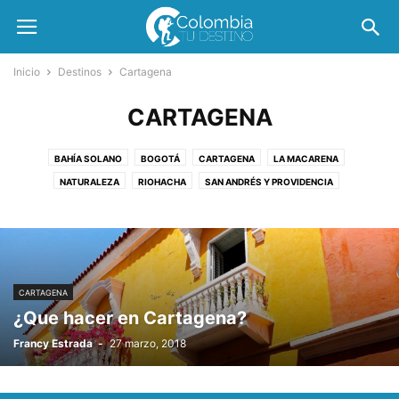
Inicio
Destinos
Cartagena
CARTAGENA
BAHÍA SOLANO
BOGOTÁ
CARTAGENA
LA MACARENA
NATURALEZA
RIOHACHA
SAN ANDRÉS Y PROVIDENCIA
SANTA MARTA
CARTAGENA
¿Que hacer en Cartagena?
Francy Estrada
-
27 marzo, 2018