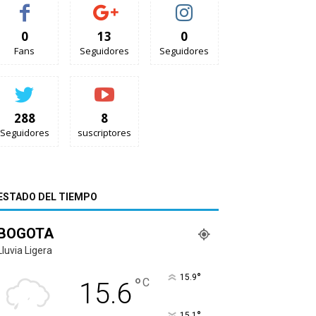
0
13
0
Fans
Seguidores
Seguidores
288
8
Seguidores
suscriptores
ESTADO DEL TIEMPO
BOGOTA
Lluvia Ligera
°
15.9
°
C
15.6
°
15.1