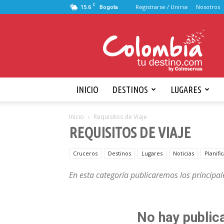
C
15.6
Registrarse / Unirse
Nosotros
Bogota
Viajando
por
Colombia
INICIO
DESTINOS
LUGARES
Inicio
Requisitos de Viaje
REQUISITOS DE VIAJE
Cruceros
Destinos
Lugares
Noticias
Planific
En esta categoría publicaremos los principale
No hay public