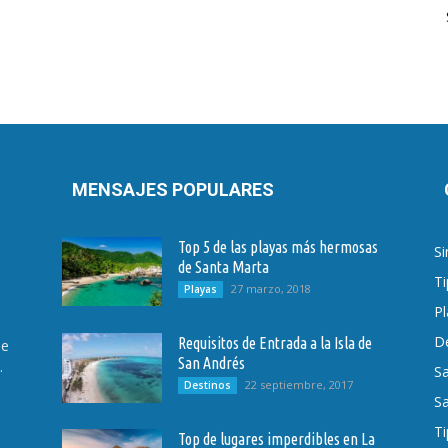
MENSAJES POPULARES
Top 5 de las playas más hermosas
Si
de Santa Marta
Ti
27 marzo, 2018
Playas
Pl
D
Requisitos de Entrada a la Isla de
de
San Andrés
.
Sa
22 septiembre, 2017
Destinos
S
Ti
Top de lugares imperdibles en La