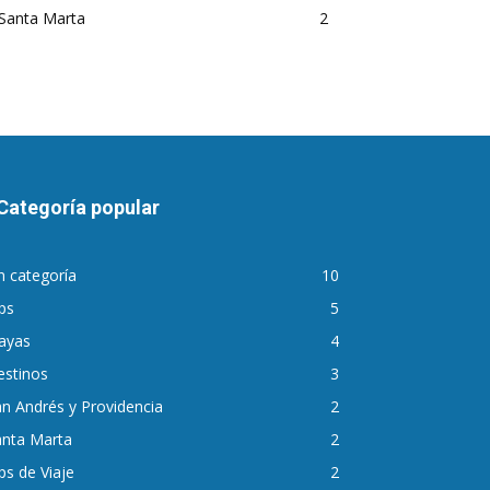
Santa Marta
2
Categoría popular
n categoría
10
ps
5
ayas
4
estinos
3
n Andrés y Providencia
2
anta Marta
2
ps de Viaje
2