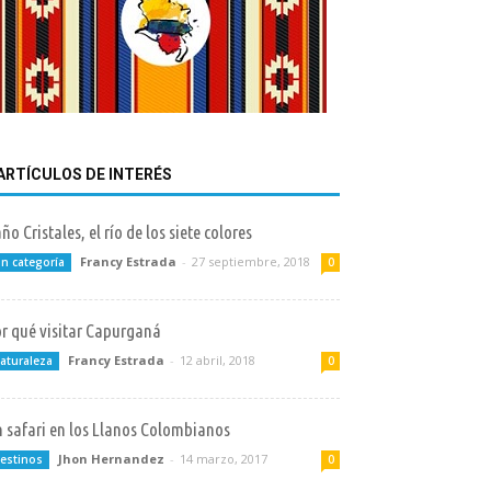
ARTÍCULOS DE INTERÉS
ño Cristales, el río de los siete colores
Francy Estrada
-
27 septiembre, 2018
in categoría
0
r qué visitar Capurganá
Francy Estrada
-
12 abril, 2018
aturaleza
0
 safari en los Llanos Colombianos
Jhon Hernandez
-
14 marzo, 2017
estinos
0