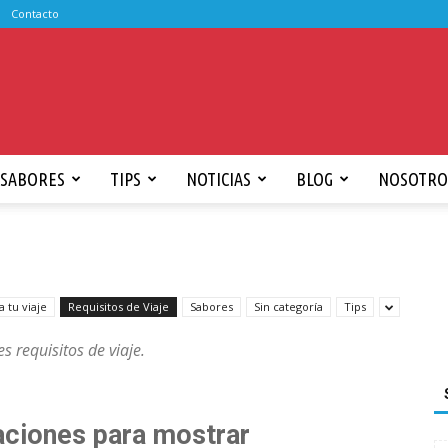
Contacto
SABORES
TIPS
NOTICIAS
BLOG
NOSOTRO
a tu viaje
Requisitos de Viaje
Sabores
Sin categoría
Tips
s requisitos de viaje.
aciones para mostrar