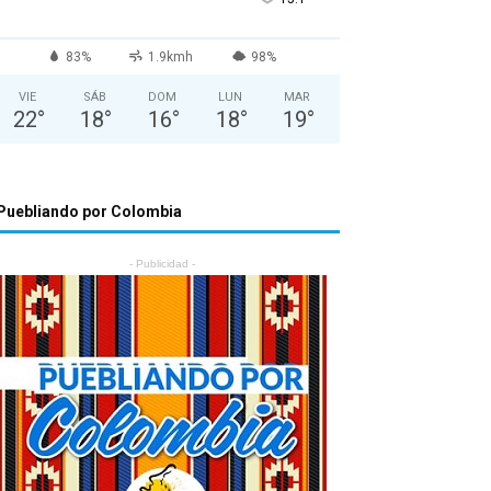
83%
1.9kmh
98%
VIE
SÁB
DOM
LUN
MAR
22
°
18
°
16
°
18
°
19
°
Puebliando por Colombia
- Publicidad -