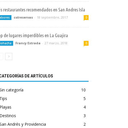
s restaurantes recomendados en San Andres Isla
colreservas
-
18 septiembre, 2017
abores
0
p de lugares imperdibles en La Guajira
Francy Estrada
-
27 marzo, 2018
iohacha
0
CATEGORÍAS DE ARTÍCULOS
Sin categoría
10
Tips
5
Playas
4
Destinos
3
San Andrés y Providencia
2