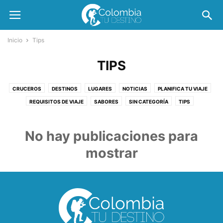
Inicio
Tips
TIPS
CRUCEROS
DESTINOS
LUGARES
NOTICIAS
PLANIFICA TU VIAJE
REQUISITOS DE VIAJE
SABORES
SIN CATEGORÍA
TIPS
TIPS DE VIAJE
VUELOS
No hay publicaciones para
mostrar