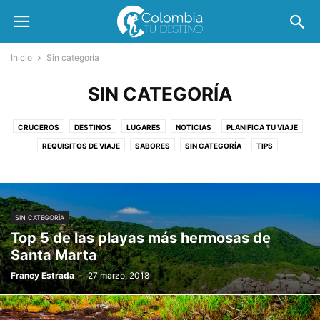
Inicio
Sin categoría
SIN CATEGORÍA
CRUCEROS
DESTINOS
LUGARES
NOTICIAS
PLANIFICA TU VIAJE
REQUISITOS DE VIAJE
SABORES
SIN CATEGORÍA
TIPS
TIPS DE VIAJE
VUELOS
SIN CATEGORÍA
Top 5 de las playas más hermosas de
Santa Marta
Francy Estrada
-
27 marzo, 2018